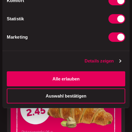
Komfort
So gut, dass jeder zugreift.
Statistik
Von Outlawz. Aus Seitan.
Marketing
Lust auf was Neues? Mitnehmen!
Details zeigen
Alle erlauben
Auswahl bestätigen