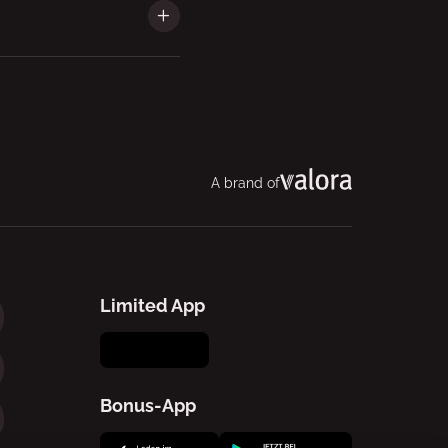
A brand of
Limited App
Bonus-App