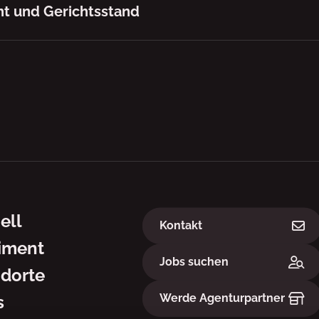
t und Gerichtsstand
ation
Links
ell
Kontakt
iment
Jobs suchen
dorte
Werde Agenturpartner
s