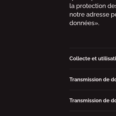
la protection d
notre adresse po
données».
Collecte et utilis
Transmission de d
Transmission de do