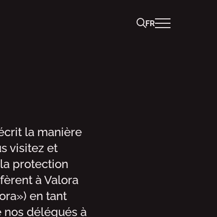
FR
écrit la manière
 visitez et
 la protection
fèrent à Valora
ra») en tant
e nos délégués à