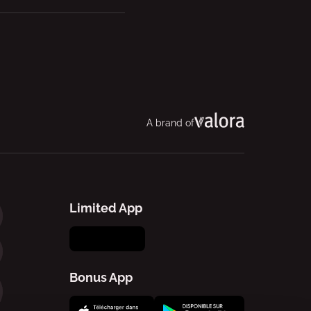
A brand of
Limited App
Bonus App