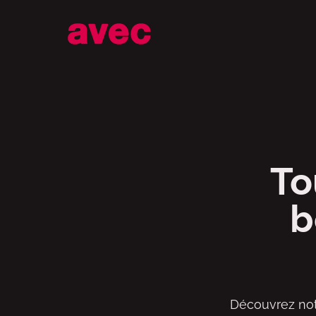
Assortiment
To
b
Découvrez not