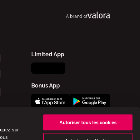
A brand of
Limited App
Bonus App
Autoriser tous les cookies
liquez sur
vous