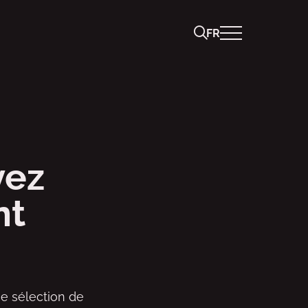
FR
vez
nt
e sélection de