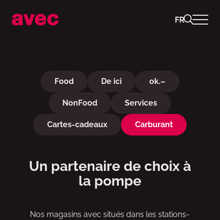
FR
Faire le plein & accessoires a
Food
De ici
ok.–
NonFood
Services
Cartes-cadeaux
Carburant
Un partenaire de choix à
la pompe
Nos magasins avec situés dans les stations-