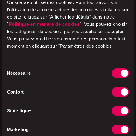
Ce site web utilise des cookies. Pour tout savoir sur
l'utilisation des cookies et des technologies similaires sur
ce site, cliquez sur "Afficher les détails" dans notre
HOT DOG avec saucisse fumée
"
Politique en matière de cookies
". Vous pouvez choisir
les catégories de cookies que vous souhaitez accepter.
Profite de la carte de fidélité
Vous pouvez modifier vos paramètres personnels à tout
moment en cliquant sur "Paramètres des cookies".
Un hot-dog gratuit tous les trois
achetés
Sélection
Nécessaire
du
consentement
Confort
Statistiques
Marketing