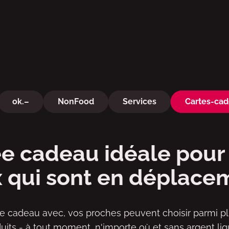
ok.–
NonFood
Services
Cartes-ca
ée cadeau idéale pour
 qui sont en déplace
te cadeau avec, vos proches peuvent choisir parmi p
uits - à tout moment, n'importe où et sans argent liq