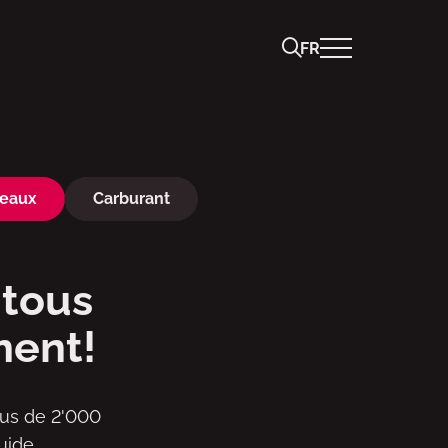
FR
deaux
Carburant
 tous
ment!
lus de 2'000
uide.