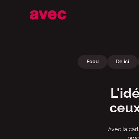
Cartes cadeaux
Food
De ici
L'id
ceux
Avec la car
prod