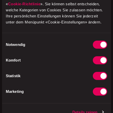
«
Cookie-Richtlinie
». Sie können selbst entscheiden,
welche Kategorien von Cookies Sie zulassen möchten.
Ihre persönlichen Einstellungen können Sie jederzeit
Verantwortliche Stelle und
unter dem Menüpunkt «Cookie-Einstellungen» ändern.
Datenschutzbeauftragter
Einwilligungsauswahl
Notwendig
Wie nutzen wir Analyse-Tools
Komfort
Beschwerderecht
Statistik
Wie Sie Ihre Rechte wahrnehmen bzw.
Marketing
Kontakt mit unserem
Datenschutzbeauftragten aufnehmen
können
Details zeigen