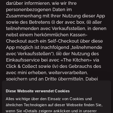
darüber informieren, wie wir Ihre
personenbezogenen Daten im
Zusammenhang mit Ihrer Nutzung dieser App
sowie des Betretens (i) der avec box, (ii) aller
teilnehmenden avec Verkaufsstellen, in denen
nebst einem herkömmlichen Kassen-
Checkout auch ein Self-Checkout über diese
App möglich ist (nachfolgend „teilnehmende
avec Verkaufsstellen“), (iii) der Nutzung des
Einkaufsservice bei avec «The Kitchen» via
Click & Collect sowie (iv) des Gebrauchs des
avec mini erheben, weiterverarbeiten,
speichern und an Dritte übermitteln. Dabei
halten wir uns an die Anforderungen des
Diese Webseite verwendet Cookies
Schweizerischen Datenschutzgesetzes und
der Europäischen Datenschutz-
Alles wichtige über den Einsatz von Cookies und
Grundverordnung.
ähnlichen Technologien auf dieser Webseite finden Sie,
wenn Sie «Details zeigen» anklicken und in unserer