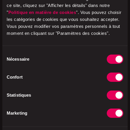
de l’Union européenne.
ce site, cliquez sur "Afficher les détails" dans notre
"
Politique en matière de cookies
". Vous pouvez choisir
les catégories de cookies que vous souhaitez accepter.
Vous pouvez modifier vos paramètres personnels à tout
moment en cliquant sur "Paramètres des cookies".
Responsable du traitement et délégué à
la protection des données
Sélection
Nécessaire
du
consentement
Utilisation des outils d’analyse
Confort
Droit d'introduire une réclamation
Statistiques
Marketing
Comment exercer vos droits ou contacter
notre délégué à la protection des
données