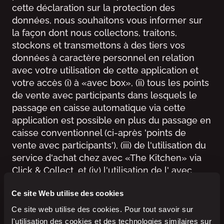
cette déclaration sur la protection des
données, nous souhaitons vous informer sur
la façon dont nous collectons, traitons,
stockons et transmettons à des tiers vos
données à caractère personnel en relation
avec votre utilisation de cette application et
votre accès (i) à «avec box», (ii) tous les points
de vente avec participants dans lesquels le
passage en caisse automatique via cette
application est possible en plus du passage en
caisse conventionnel (ci-après 'points de
vente avec participants'), (iii) de l'utilisation du
service d'achat chez avec «The Kitchen» via
Click & Collect. et (iv) l'utilisation de l' avec
mini. Ce faisant, nous respectons les
Ce site Web utilise des cookies
exigences de la loi suisse sur la protection des
données ainsi que celles du Règlement
Ce site web utilise des cookies. Pour tout savoir sur
général sur la protection des données (RGPD)
l'utilisation des cookies et des technologies similaires sur