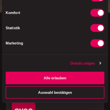
Komfort
Statistik
Deals App
Deals sichern & sparen
Marketing
Du holst dir einen Willkommensdeal und
profitierst dann täglich von starken Deals für
unterwegs
Details zeigen
mehr erfahren
Alle erlauben
Auswahl bestätigen