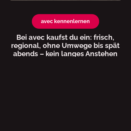
avec kennenlernen
Bei avec kaufst du ein: frisch,
regional, ohne Umwege bis spät
abends – kein langes Anstehen
garantiert.
Unser avec ist das Convenience-Konzept von Valora
in der Schweiz und in Deutschland. Die rund 360
kleinflächigen & sympathischen Stores erweitern das
Angebot an Hochfrequenz-Standorten wie Bahnhöfen
und Tankstellen.