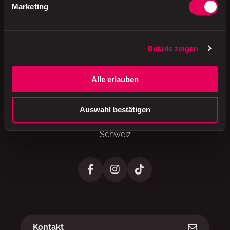
Marketing
A brand of
Details zeigen
Alle erlauben
Valora Schweiz AG
Hofackerstrasse 40
Auswahl bestätigen
4132 Muttenz
Schweiz
Links
Kontakt