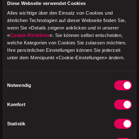
Diese Webseite verwendet Cookies
Alles wichtige über den Einsatz von Cookies und
Ovomaltine crunchy cream, 400 g
ähnlichen Technologien auf dieser Webseite finden Sie,
wenn Sie «Details zeigen» anklicken und in unserer
Nice Preis:
CHF 4.95
«
Cookie-Richtlinie
». Sie können selbst entscheiden,
welche Kategorien von Cookies Sie zulassen möchten.
ENTDECKE all unsere NICE PRICE Produkte!
Ihre persönlichen Einstellungen können Sie jederzeit
unter dem Menüpunkt «Cookie-Einstellungen» ändern.
Erhältlich
in allen Verkaufsstellen von
avec
in der Schweiz.
Einwilligungsauswahl
Solange Vorrat.
Notwendig
Komfort
Statistik