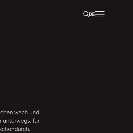
DE
achen wach und
r unterwegs, für
schendurch.