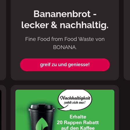
Bananenbrot -
lecker & nachhaltig.
Fine Food from Food Waste von
BONANA.
greif zu und geniesse!