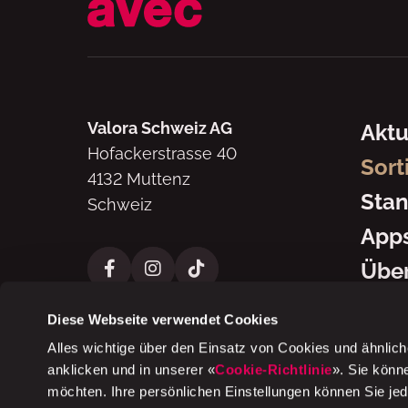
Navig
Valora Schweiz AG
Aktu
Hofackerstrasse 40
Sort
4132 Muttenz
Stan
Schweiz
App
Über
Diese Webseite verwendet Cookies
Alles wichtige über den Einsatz von Cookies und ähnlich
anklicken und in unserer «
Cookie-Richtlinie
». Sie könn
2026 © Valora Schweiz AG
möchten. Ihre persönlichen Einstellungen können Sie je