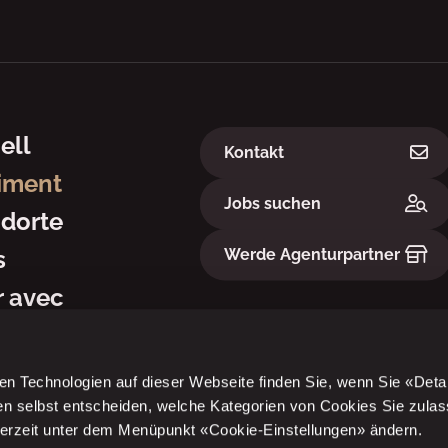
ation
Links
ell
Kontakt
iment
Jobs suchen
dorte
Werde Agenturpartner
s
 avec
en Technologien auf dieser Webseite finden Sie, wenn Sie «Deta
en selbst entscheiden, welche Kategorien von Cookies Sie zula
derzeit unter dem Menüpunkt «Cookie-Einstellungen» ändern.
Datenschutz
Nutzun