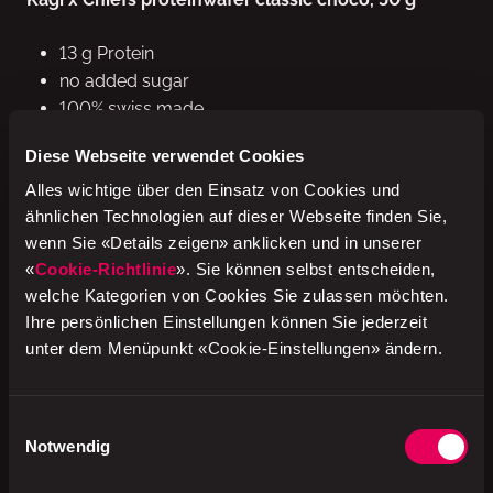
13 g Protein
no added sugar
100% swiss made
Diese Webseite verwendet Cookies
Genuss und Funktionalität in einem Produkt.
Alles wichtige über den Einsatz von Cookies und
Erhältlich bei avec
ähnlichen Technologien auf dieser Webseite finden Sie,
wenn Sie «Details zeigen» anklicken und in unserer
In ausgewählten Verkaufsstellen in der Schweiz.
«
Cookie-Richtlinie
». Sie können selbst entscheiden,
Solange Vorrat.
welche Kategorien von Cookies Sie zulassen möchten.
Ihre persönlichen Einstellungen können Sie jederzeit
unter dem Menüpunkt «Cookie-Einstellungen» ändern.
Starke Marke
Einwilligungsauswahl
Notwendig
Chiefs