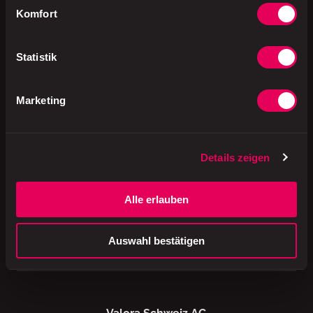
Komfort
Kägi
Statistik
Erhältlich
Marketing
Details zeigen
Alle erlauben
A brand of
Auswahl bestätigen