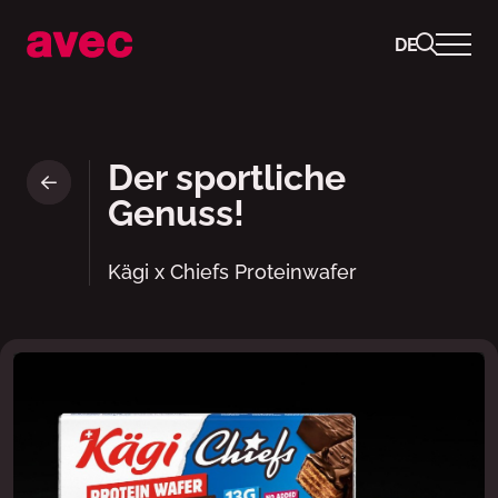
DE
Kägi x Chiefs Proteinwafer cl
Der sportliche
Genuss!
Kägi x Chiefs Proteinwafer