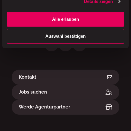
Details zeigen
Valora Schweiz AG
Hofackerstrasse 40
4132 Muttenz
Alle erlauben
Schweiz
Auswahl bestätigen
Links
Kontakt
Jobs suchen
Werde Agenturpartner