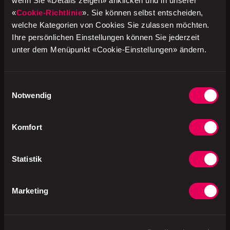
wenn Sie «Details zeigen» anklicken und in unserer
Backwaren-Sortiment erhältlich.
«
Cookie-Richtlinie
». Sie können selbst entscheiden,
welche Kategorien von Cookies Sie zulassen möchten.
Ihre persönlichen Einstellungen können Sie jederzeit
unter dem Menüpunkt «Cookie-Einstellungen» ändern.
Hier geht's zum Produkt
Foodprodukte von ok.–
Einwilligungsauswahl
Notwendig
Komfort
Statistik
A brand of
Marketing