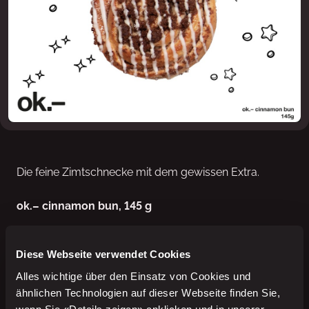
Die feine Zimtschnecke mit dem gewissen Extra.
ok.– cinnamon bun, 145 g
Das Hefegebäck überrascht mit ihrem Innenleben,
Diese Webseite verwendet Cookies
Pudding mit Zimtgeschmack..
Alles wichtige über den Einsatz von Cookies und
Verfügbarkeit
: Unsere Zimtschnecke , ok.– cinnamon
ähnlichen Technologien auf dieser Webseite finden Sie,
bun ist exklusiv in
k kiosk
und
avec
in der Schweiz mit