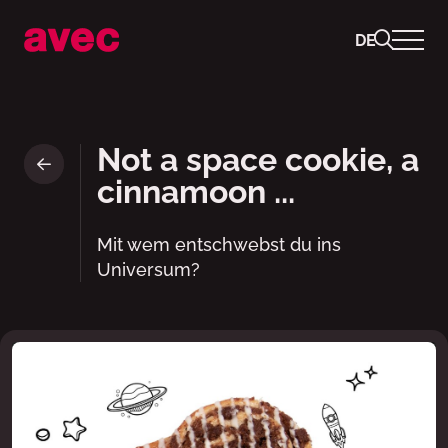
DE
ok.– cinnamon bun - zimtsch
Not a space cookie, a
cinnamoon ...
Mit wem entschwebst du ins
Universum?