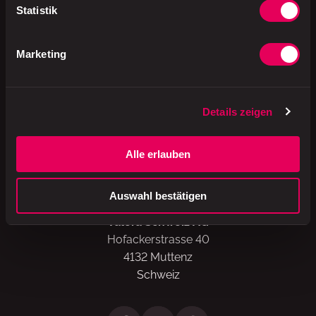
Komm vorbei und geniesse
Statistik
Marketing
Details zeigen
A brand of
Alle erlauben
Auswahl bestätigen
Valora Schweiz AG
Hofackerstrasse 40
4132 Muttenz
Schweiz