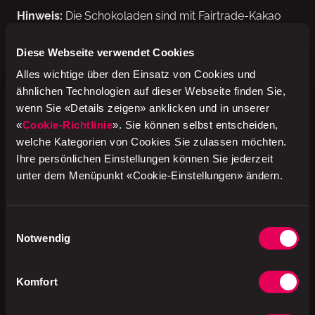
Hinweis:
Die Schokoladen sind mit Fairtrade-Kakao
mit Mengenausgleich hergestellt, in der Schweiz.
www.fairtrademaxhavelaar.ch
Diese Webseite verwendet Cookies
Alles wichtige über den Einsatz von Cookies und
Erhältlich
ähnlichen Technologien auf dieser Webseite finden Sie,
wenn Sie «Details zeigen» anklicken und in unserer
in den Verkaufsstellen von
avec
und
k kiosk
in der
«
Cookie-Richtlinie
». Sie können selbst entscheiden,
Schweiz. Solange Vorrat.
welche Kategorien von Cookies Sie zulassen möchten.
Ihre persönlichen Einstellungen können Sie jederzeit
unter dem Menüpunkt «Cookie-Einstellungen» ändern.
Die Eigenmarke von k kiosk und avec
Einwilligungsauswahl
Notwendig
ok.–
Komfort