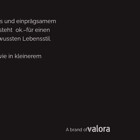
nis und einprägsamem
steht ok.–für einen
ussten Lebensstil.
wie in kleinerem
A brand of