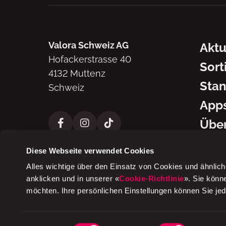
Navig
Valora Schweiz AG
Aktu
Hofackerstrasse 40
Sort
4132 Muttenz
Stan
Schweiz
App
Über
Diese Webseite verwendet Cookies
Alles wichtige über den Einsatz von Cookies und ähnlich
anklicken und in unserer «
Cookie-Richtlinie
». Sie könn
möchten. Ihre persönlichen Einstellungen können Sie je
2026 © Valora Schweiz AG
Einwilligungsauswahl