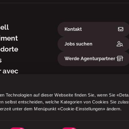
ation
Links
ell
Kontakt
iment
Jobs suchen
dorte
Werde Agenturpartner
s
 avec
en Technologien auf dieser Webseite finden Sie, wenn Sie «Deta
en selbst entscheiden, welche Kategorien von Cookies Sie zula
derzeit unter dem Menüpunkt «Cookie-Einstellungen» ändern.
Datenschutz
Nutzun