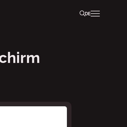
DE
vec
chirm