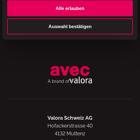
Alle erlauben
5 Zutaten. Originalrezept aus dem 18. Jahrhundert.
Hart im Biss, leicht süss im Abgang. 100% Handarbeit.
Auswahl bestätigen
Viel Liebe und Leidenschaft für die alte Tradition aus
der Toskana.
A brand of
Valora Schweiz AG
Hofackerstrasse 40
4132 Muttenz