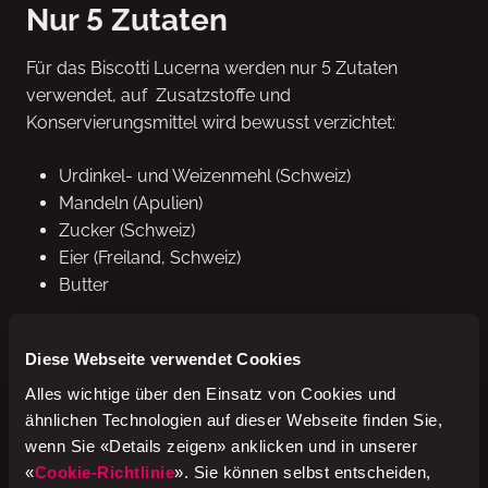
Nur 5 Zutaten
Für das Biscotti Lucerna werden nur 5 Zutaten
verwendet, auf Zusatzstoffe und
Konservierungsmittel wird bewusst verzichtet:
Urdinkel- und Weizenmehl (Schweiz)
Mandeln (Apulien)
Zucker (Schweiz)
Eier (Freiland, Schweiz)
Butter
Das Ergebnis ist ein knuspriges und aromatisches
Diese Webseite verwendet Cookies
Gebäck, das perfekt zu Kaffee oder Tee passt.
Alles wichtige über den Einsatz von Cookies und
ähnlichen Technologien auf dieser Webseite finden Sie,
wenn Sie «Details zeigen» anklicken und in unserer
Aktuell in der Region Luzern
«
Cookie-Richtlinie
». Sie können selbst entscheiden,