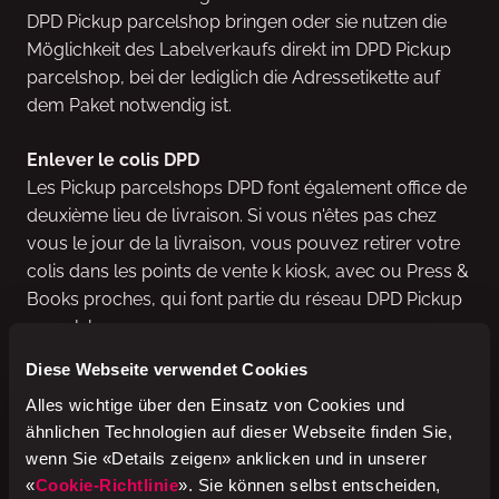
DPD Pickup parcelshop bringen oder sie nutzen die
Möglichkeit des Labelverkaufs direkt im DPD Pickup
parcelshop, bei der lediglich die Adressetikette auf
dem Paket notwendig ist.
Enlever le colis DPD
Les Pickup parcelshops DPD font également office de
deuxième lieu de livraison. Si vous n'êtes pas chez
vous le jour de la livraison, vous pouvez retirer votre
colis dans les points de vente k kiosk, avec ou Press &
Books proches, qui font partie du réseau DPD Pickup
parcelshops.
Diese Webseite verwendet Cookies
Alles wichtige über den Einsatz von Cookies und
DPD Pickup parcelshops - Bequeme Abgabe und
ähnlichen Technologien auf dieser Webseite finden Sie,
Abholung in deiner Nähe mit DPD Pickup
wenn Sie «Details zeigen» anklicken und in unserer
parcelshops
«
Cookie-Richtlinie
». Sie können selbst entscheiden,