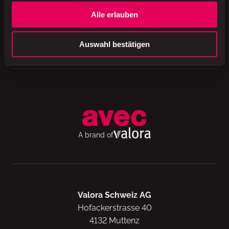
Alle erlauben
Produktion
Schweiz
Auswahl bestätigen
Verpackung
rPET
A brand of
Valora Schweiz AG
Hofackerstrasse 40
4132 Muttenz