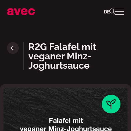
DE
Ready to Go Falafel mit vega
R2G Falafel mit
veganer Minz-
Joghurtsauce