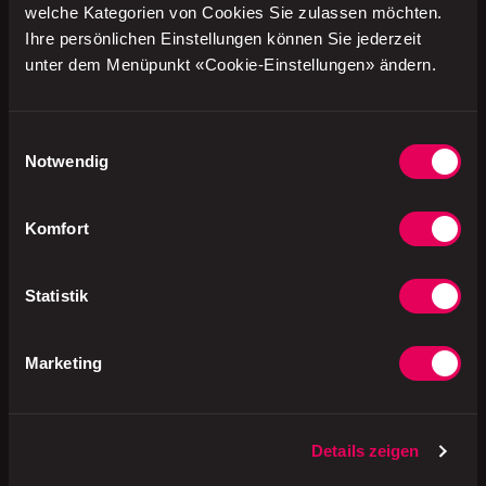
welche Kategorien von Cookies Sie zulassen möchten.
Backtriebmittel:
Natriumcarbonate) (CH),
Ihre persönlichen Einstellungen können Sie jederzeit
Falafel mit Spinat 24%
unter dem Menüpunkt «Cookie-Einstellungen» ändern.
(Kichererbsen 43%, Spinat
43%, Rapsöl, Zwiebeln,
Reismehl, Knoblauch,
Ingwer, Gewürze, Kochsalz
Einwilligungsauswahl
jodiert, Backtreibmittel:
Notwendig
Natriumcarbonate,
Säuerungsmittel:
Citronensäure) (CH),
Komfort
Pflanzliche Alternative zu
Creme fraîche 23%
(CASHEWdrink 90% (Wasser,
Statistik
CASHEWkerne
[pasteurisiert]), Kokosfett,
Stabilisator: Pektin, vegane
Marketing
Fermentationskulturen) (CH),
Agavensaft (konzentriert)
(MX), Pfefferminze 0.8% (MA),
Speisesalz mit Jod und
Fluorid (CH).
Details zeigen