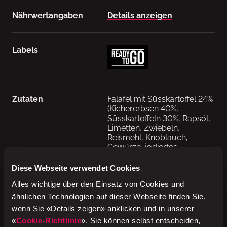
Nährwertangaben
Details anzeigen
Labels
Zutaten
Falafel mit Süsskartoffel 24%
(Kichererbsen 40%,
Süsskartoffeln 30%, Rapsöl,
Limetten, Zwiebeln,
Reismehl, Knoblauch,
Gewürze, jodiertes
Kochsalz, Backtriebmittel:
Natriumcarbonate) (CH),
Diese Webseite verwendet Cookies
Falafel mit Randen 24%
Alles wichtige über den Einsatz von Cookies und
(Kichererbsen 35%, Randen
35%, Rapsöl, Zwiebeln,
ähnlichen Technologien auf dieser Webseite finden Sie,
Quinoa, Reismehl,
wenn Sie «Details zeigen» anklicken und in unserer
Knoblauch, Ingwer,
«
Cookie-Richtlinie
». Sie können selbst entscheiden,
Gewürze, Kochsalz jodiert,