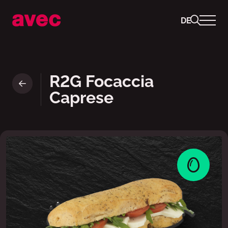
DE
Ready to Go Sandwich : Focac
R2G Focaccia
Caprese