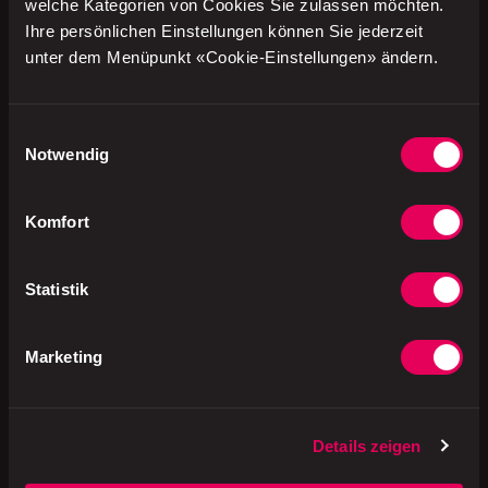
Säureregulator: E330,
welche Kategorien von Cookies Sie zulassen möchten.
Konservierungsstoff: E202),
Ihre persönlichen Einstellungen können Sie jederzeit
Pesto Basilikum 7% (Olivenöl,
unter dem Menüpunkt «Cookie-Einstellungen» ändern.
Basilikum 21%, Rapsöl,
Petersilie, CASHEWNÜSSE,
Pinienkerne, Knoblauch,
KÄSE, Kochsalz, Wasser,
Einwilligungsauswahl
Antioxidationsmittel: E300
Notwendig
und E330, färbendes
Lebensmittel [Zuckersirup,
Pflanzenkonzentrate: Saflor
Komfort
und Spirulina]), Balsamico-
Zubereitung (Weinessig,
Traubenmostkonzentrat,
Farbstoff: AmmonSULFIT-
Statistik
Zuckerkulör,
Antioxidationsmittel:
SCHWEFELDIOXID, Zucker,
Marketing
Glucose- Fructose-Sirup,
modifizierte Stärke,
Verdickungsmittel: E415),
Rucola.
Details zeigen