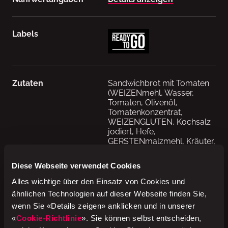
Labels
Zutaten
Sandwichbrot mit Tomaten
(WEIZENmehl, Wasser,
Tomaten, Olivenöl,
Tomatenkonzentrat,
WEIZENGLUTEN, Kochsalz
jodiert, Hefe,
GERSTENmalzmehl, Kräuter,
Zucker, Acerolapulver,
Streuwürze, Oregano,
Diese Webseite verwendet Cookies
Thymian, Basilikum, Pfeffer,
Säuerungsmittel: E330,
Alles wichtige über den Einsatz von Cookies und
Mehlbehandlungsmittel:
ähnlichen Technologien auf dieser Webseite finden Sie,
E300), Tomaten 26%,
wenn Sie «Details zeigen» anklicken und in unserer
Mozzarella-KÄSE 20% [IT]
(enthält Kochsalz,
«
Cookie-Richtlinie
». Sie können selbst entscheiden,