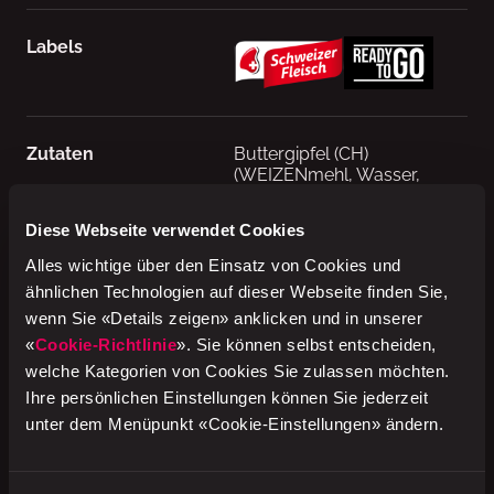
Labels
Zutaten
Buttergipfel (CH)
(WEIZENmehl, Wasser,
BUTTER 22%, Hefe, VOLLEI*,
BUTTERreinfett,
Diese Webseite verwendet Cookies
WEIZENstärke, Kochsalz
jodiert, MOLKENpulver,
Alles wichtige über den Einsatz von Cookies und
MagerMILCHpulver,
ähnlichen Technologien auf dieser Webseite finden Sie,
GERSTENmalzmehl,
wenn Sie «Details zeigen» anklicken und in unserer
WEIZENquellmehl, Glucose,
Mehlbehandlungsmittel:
«
Cookie-Richtlinie
». Sie können selbst entscheiden,
E300), Rindfleischerzeugnis
welche Kategorien von Cookies Sie zulassen möchten.
19% (Rindfleisch [CH],
Ihre persönlichen Einstellungen können Sie jederzeit
Kochsalz jodiert, Zucker,
unter dem Menüpunkt «Cookie-Einstellungen» ändern.
Dextrose, Maltodextrin,
Konservierungsstoff: E252,
Gewürzextrakte,
Antioxidationsmittel: E301,