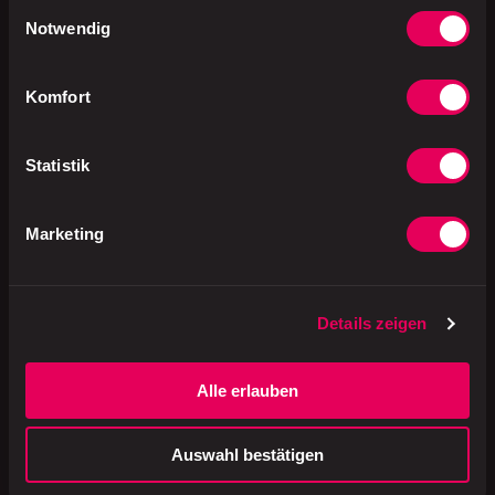
Einwilligungsauswahl
Speisegelatine [Rind],
Notwendig
Kräuter), Salatmayonnaise
8% (Sonnenblumenöl,
Wasser, EIGELB*, Tafelessig,
Komfort
Kochsalz jodiert, Zucker,
Verdickungsmittel:
Guarkernmehl,
Erbsenprotein,
Statistik
Kartoffelstärke, Kurkuma).
Marketing
Produktion
Schweiz
Details zeigen
Verpackung
Kunststoff
Alle erlauben
Auswahl bestätigen