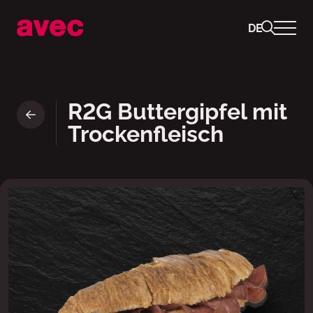
DE
Ready to Go Sandwich : Butter
R2G Buttergipfel mit
Trockenfleisch