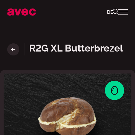
DE
Ready to Go Sandwich : XL Bu
R2G XL Butterbrezel