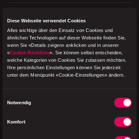
Labels
Diese Webseite verwendet Cookies
Alles wichtige über den Einsatz von Cookies und
ähnlichen Technologien auf dieser Webseite finden Sie,
Zutaten
WEIZENmehl, BUTTER 16%,
wenn Sie «Details zeigen» anklicken und in unserer
Wasser, Rapsöl, Hefe,
«
Cookie-Richtlinie
». Sie können selbst entscheiden,
Kochsalz jodiert,
welche Kategorien von Cookies Sie zulassen möchten.
MOLKENpulver,
MagerMILCHpulver,
Ihre persönlichen Einstellungen können Sie jederzeit
Säureregulator: E524,
unter dem Menüpunkt «Cookie-Einstellungen» ändern.
Meersalz, WEIZENGLUTEN,
Glucose,
Acerolafruchtpulver [auf
Maltodextrin],
Einwilligungsauswahl
WEIZENstärke.
Notwendig
Komfort
Produktion
Schweiz