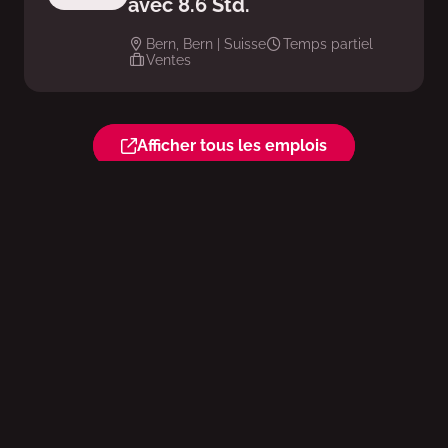
avec 8.6 Std.
Bern, Bern | Suisse
Temps partiel
Ventes
Afficher tous les emplois
A brand of
Valora Schweiz AG
Hofackerstrasse 40