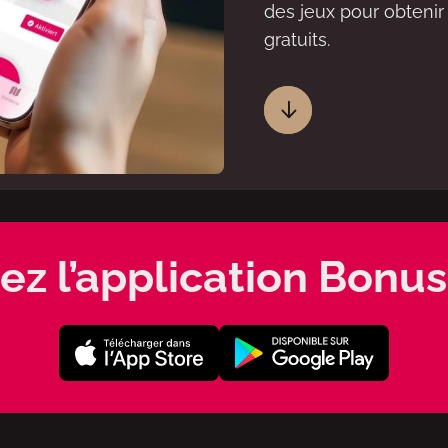
des jeux pour obtenir
gratuits.
z l’application Bonus