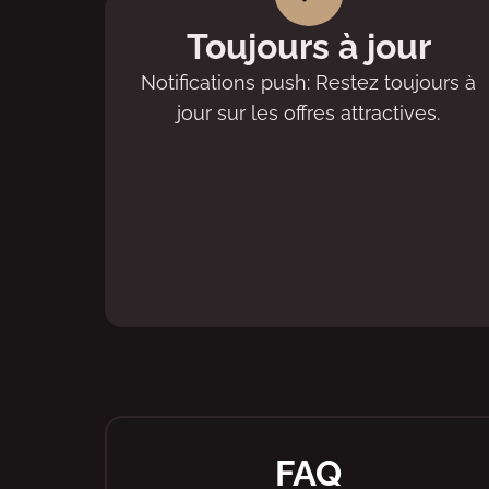
Toujours à jour
Notifications push: Restez toujours à
jour sur les offres attractives.
FAQ