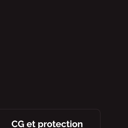
CG et protection