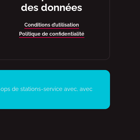
des données
Conditions d’utilisation
Politique de confidentialité
ops de stations-service avec, avec