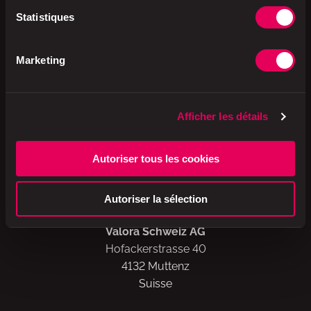
Statistiques
Disponible chez
Marketing
Afficher les détails
A brand of
Autoriser tous les cookies
Autoriser la sélection
Valora Schweiz AG
Hofackerstrasse 40
4132 Muttenz
Suisse