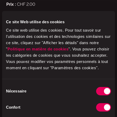
Prix :
CHF 2.00
Fabriqué en Suisse avec du cacao Fairtrade (avec
Ce site Web utilise des cookies
bilan de masse).
www.fairtrademaxhavelaar.ch
Ce site web utilise des cookies. Pour tout savoir sur
l'utilisation des cookies et des technologies similaires sur
Disponible
ce site, cliquez sur "Afficher les détails" dans notre
dans des filiales sélectionnées de avec et k kiosk en
"
Politique en matière de cookies
". Vous pouvez choisir
Suisse. Dans la limite des stocks disponibles.
les catégories de cookies que vous souhaitez accepter.
Vous pouvez modifier vos paramètres personnels à tout
moment en cliquant sur "Paramètres des cookies".
En collaboration avec
Sélection
Nécessaire
du
ok.–
consentement
Confort