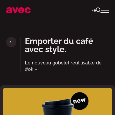
FR
ok.– coffee cup to go • avec
Emporter du café
avec style.
Le nouveau gobelet réutilisable de
#ok.–