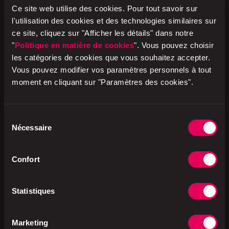
Ce site web utilise des cookies. Pour tout savoir sur
& Books
en Suisse, avec café à emporter. Dans la
l'utilisation des cookies et des technologies similaires sur
limite des stocks disponibles.
ce site, cliquez sur "Afficher les détails" dans notre
"
Politique en matière de cookies
". Vous pouvez choisir
les catégories de cookies que vous souhaitez accepter.
Vous pouvez modifier vos paramètres personnels à tout
Marque propre ok.–
moment en cliquant sur "Paramètres des cookies".
Grâce à un rapport qualité-prix imbattable et à un
design accrocheur, ok.– est le compagnon quotidien
Sélection
des jeunes. Avec ses plus de 80 produits, notre
Nécessaire
du
marque propre est synonyme d'un style de vie
consentement
dynamique, indépendant et, de plus en plus, durable
Confort
et conscient.
Statistiques
Marketing