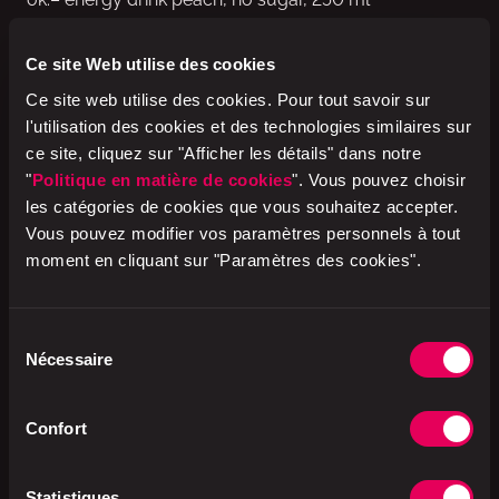
Boisson rafraîchissante gazeuse contenant de la
Ce site Web utilise des cookies
caféine - à consommer de préférence glacée.
Ce site web utilise des cookies. Pour tout savoir sur
l'utilisation des cookies et des technologies similaires sur
Contenu : 250 ml
ce site, cliquez sur "Afficher les détails" dans notre
Caféine : 32 mg / 100 ml
"
Politique en matière de cookies
". Vous pouvez choisir
les catégories de cookies que vous souhaitez accepter.
Prix
: CHF 1.50
Vous pouvez modifier vos paramètres personnels à tout
moment en cliquant sur "Paramètres des cookies".
Disponibilité
: Disponible exclusif en exclusivité dans
tous les
k kiosk
,
avec
et
Press & Books
de Suisse.
Sélection
Cliquez ici pour accéder au produit - veuillez
Nécessaire
du
consulter ici les conseils de consommation.
consentement
Confort
Beverages de
ok.–
Statistiques