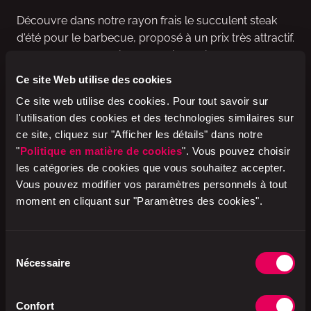
Découvre dans notre rayon frais le succulent steak
d'été pour le barbecue, proposé à un prix très attractif.
Ce steak de porc suisse est déjà mariné. Tout est prêt
pour le barbecue !
Ce site Web utilise des cookies
Ce site web utilise des cookies. Pour tout savoir sur
ok.– summer steak, 180g
l'utilisation des cookies et des technologies similaires sur
ce site, cliquez sur "Afficher les détails" dans notre
"
Politique en matière de cookies
". Vous pouvez choisir
Prix :
CHF 5.50
les catégories de cookies que vous souhaitez accepter.
Vous pouvez modifier vos paramètres personnels à tout
Au fait : chez avec, tu trouveras également des chips,
moment en cliquant sur "Paramètres des cookies".
des boissons, du pain, des légumes, des pâtes et bien
d'autres choses encore pour passer une agréable
soirée entre amis.
Sélection
Nécessaire
du
Trouve ton avec le plus proche
consentement
Confort
avec magasins - localisateur de magasins