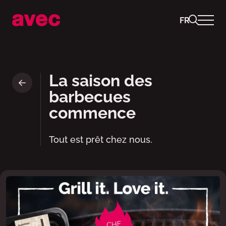
FR
Steak d'été (viande de porc, v
La saison des
barbecues
commence
Tout est prêt chez nous.