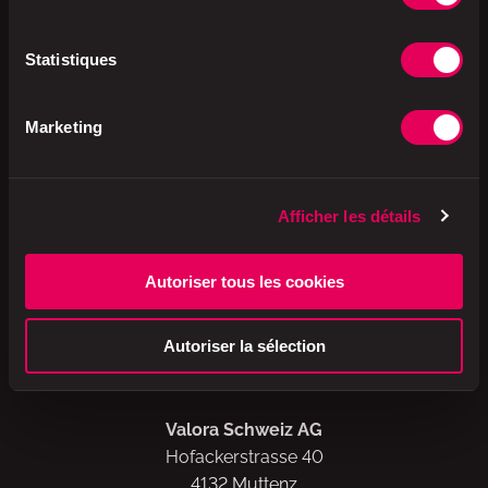
Statistiques
Disponible
dans certains points de vente avec en
Marketing
Suisse. Dans la limite des stocks disponibles.
Afficher les détails
Autoriser tous les cookies
A brand of
Autoriser la sélection
Valora Schweiz AG
Hofackerstrasse 40
4132 Muttenz