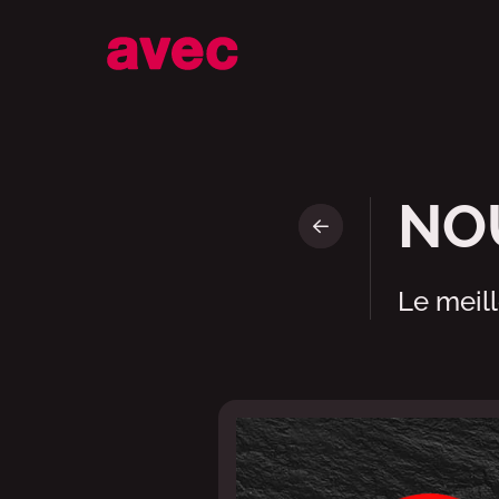
Sushi Pop Up de T
NOU
Le meill