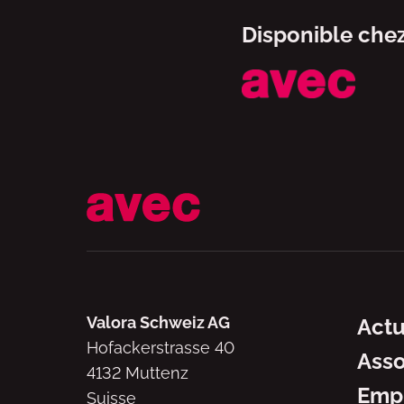
Disponible che
Navig
Valora Schweiz AG
Actu
Hofackerstrasse 40
Asso
4132 Muttenz
Emp
Suisse