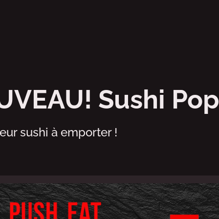
asted - Sushi to g
VEAU! Sushi Pop
eur sushi à emporter !