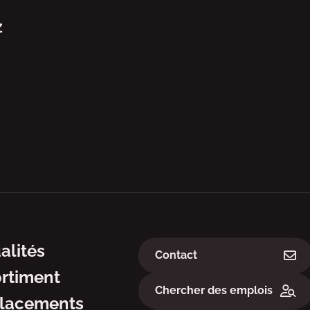
z
ation
Liens
alités
Contact
rtiment
Chercher des emplois
lacements