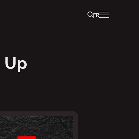
FR
o • avec
 Up