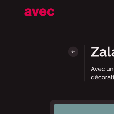
zalando • avec
Zal
Avec une
décorati