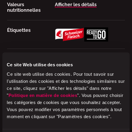
Valeurs
Afficher les détails
nutritionnelles
Étiquettes
Ingrédients
Croissant de Sils au beurre
(farine de BLÉ, BEURRE 21%,
Ce site Web utilise des cookies
eau, BEURRE fondu, ŒUF
Ce site web utilise des cookies. Pour tout savoir sur
entier*, levure, amidon de BLÉ,
sel de cuisine iodé, correcteur
l'utilisation des cookies et des technologies similaires sur
d'acidité: E524, LACTOSÉRUM
ce site, cliquez sur "Afficher les détails" dans notre
en poudre, LAIT écrémé en
"
Politique en matière de cookies
". Vous pouvez choisir
poudre, farine de malt d'ORGE,
les catégories de cookies que vous souhaitez accepter.
farine de gonflement de BLÉ,
glucose, agent de traitement de
Vous pouvez modifier vos paramètres personnels à tout
la farine: E300), jambon de
moment en cliquant sur "Paramètres des cookies".
campagne 27% (viande de porc
[CH], sel nitrité pour saumure
[sel de cuisine, conservateur: