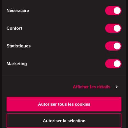
Sélection
E250], extraits d'épices,
glucose, sucre, stabilisant:
Nécessaire
du
E450, antioxydant: E301),
consentement
mayonnaise pour salades (huile
de tournesol, eau, jaune
Confort
d'ŒUF**, vinaigre de table, sel
de cuisine iodé, sucre,
épaississants: gomme guar,
Statistiques
protéine de pois, fécule de
pommes de terre, curcuma).
Marketing
Production
Suisse
Afficher les détails
Emballage
Plastique
Autoriser tous les cookies
Autoriser la sélection