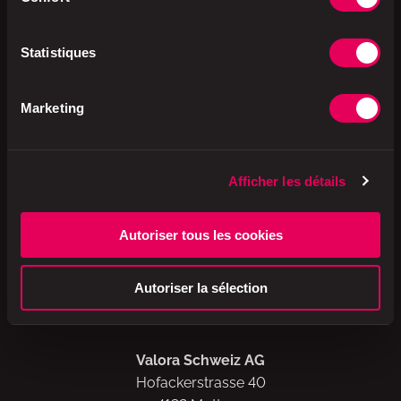
Production
Suisse
Statistiques
Emballage
rPET
Marketing
Afficher les détails
Autoriser tous les cookies
A brand of
Autoriser la sélection
Valora Schweiz AG
Hofackerstrasse 40