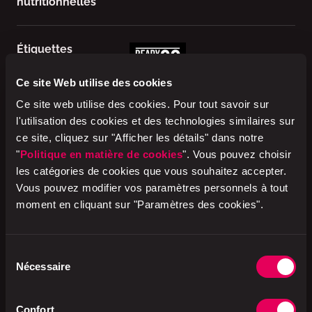
nutritionnelles
Étiquettes
Ce site Web utilise des cookies
Ce site web utilise des cookies. Pour tout savoir sur
Ingrédients
Produit de viande cuit 76%
l'utilisation des cookies et des technologies similaires sur
(bœuf CH 73%, eau, chapelure
ce site, cliquez sur "Afficher les détails" dans notre
(FARINE DE BLÉ, sel de table,
"
Politique en matière de cookies
". Vous pouvez choisir
levure), PROTÉINES DE LAIT, sel
de table, maltodextrine,
les catégories de cookies que vous souhaitez accepter.
LACTOSE, assaisonnement,
Vous pouvez modifier vos paramètres personnels à tout
légumes secs, arôme, épices,
moment en cliquant sur "Paramètres des cookies".
sirop de glucose, dextrose,
arôme de fumée , huile de
colza) (CH), Sauce tomate 24%
(cubes de tomates (Italie), purée
Sélection
de tomates concentrée, huile de
Nécessaire
du
tournesol, sel de table, sucre,
consentement
épices, herbes, acidulant (acide
citrique)) (IT).
Confort