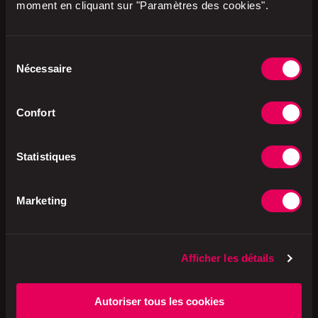
poulet 95% [CH], sel de cuisine,
moment en cliquant sur "Paramètres des cookies".
épices, glucose, maltodextrine,
fécule de pommes de terre,
protéines de pois, antioxydant:
Sélection
E301, extrait de romarin,
Nécessaire
colorant: E160c, sel nitrité pour
du
saumure [sel de cuisine,
consentement
conservateur: E250],
conservateurs: E252),
Confort
FROMAGE provolone,
mayonnaise pour salades (huile
de tournesol, eau, jaune
Statistiques
d'ŒUF*, vinaigre de table, sel
de cuisine iodé, sucre,
épaississant: E412, protéine de
Marketing
pois, fécule de pommes de
terre, curcuma), roquette.
Afficher les détails
Production
Suisse
Autoriser tous les cookies
Emballage
Plastique