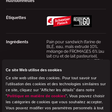
nutritionnelles
Étiquettes
Ingrédients
Pain pour sandwich (farine de
BLÉ, eau, maïs extrudé 10%,
mélange de FROMAGES 6% [au
lait cru et de lait pasteurisé],
graines de tournesol, GLUTEN
DE BLÉ, levure, huile de
Ce site Web utilise des cookies
tournesol, farine de maïs 1%, sel
de cuisine iodé, épices, agent
Ce site web utilise des cookies. Pour tout savoir sur
de traitement de la farine: E300,
l'utilisation des cookies et des technologies similaires sur
farine de malt d'ORGE,
correcteur d'acidité: E524,
ce site, cliquez sur "Afficher les détails" dans notre
acérola en poudre [sur
"
Politique en matière de cookies
". Vous pouvez choisir
maltodextrine]), produit à base
les catégories de cookies que vous souhaitez accepter.
de viande de poulet, à
Vous pouvez modifier vos paramètres personnels à tout
consommer cru 17% (viande de